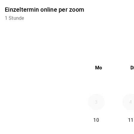
Einzeltermin online per zoom
1 Stunde
Mo
D
3
4
10
11