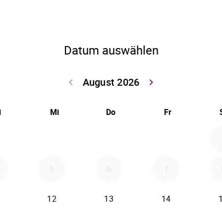
Datum auswählen
August 2026
keyboard_arrow_left
keyboard_arrow_right
Zurück Juli 202
Weiter
i
Mi
Do
Fr
5
6
7
12
13
14