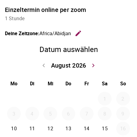
Einzeltermin online per zoom
1 Stunde
edit
Deine Zeitzone:
Africa/Abidjan
Zeitzone 
Datum auswählen
August 2026
keyboard_arrow_left
keyboard_arrow_right
Zurück Juli 202
Weiter
Mo
Di
Mi
Do
Fr
Sa
So
1
2
3
4
5
6
7
8
9
10
11
12
13
14
15
16