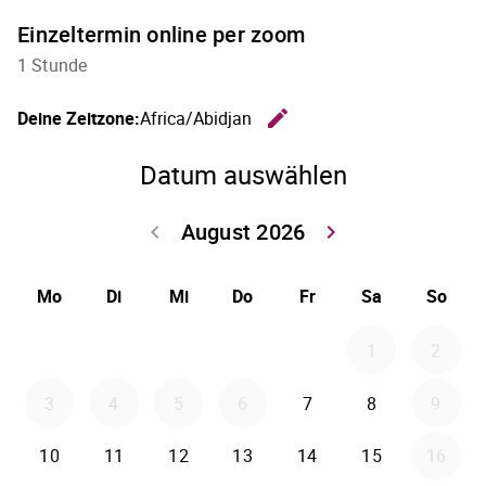
Einzeltermin online per zoom
1 Stunde
edit
Deine Zeitzone:
Africa/Abidjan
Zeitzone 
Datum auswählen
August 2026
keyboard_arrow_left
keyboard_arrow_right
Zurück Juli 202
Weiter
Mo
Di
Mi
Do
Fr
Sa
So
1
2
3
4
5
6
7
8
9
10
11
12
13
14
15
16