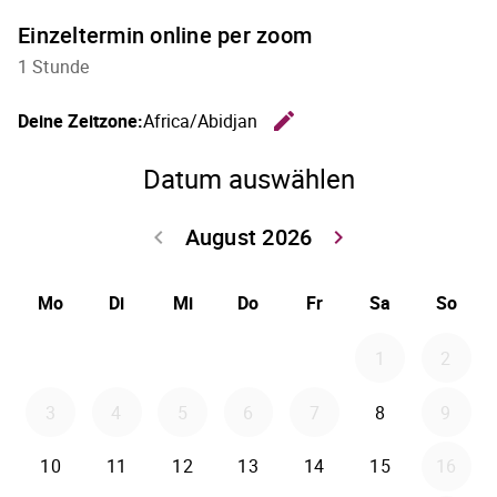
Einzeltermin online per zoom
1 Stunde
edit
Deine Zeitzone:
Africa/Abidjan
Zeitzone 
Datum auswählen
August 2026
keyboard_arrow_left
keyboard_arrow_right
Zurück Juli 202
Weiter
Mo
Di
Mi
Do
Fr
Sa
So
1
2
3
4
5
6
7
8
9
10
11
12
13
14
15
16