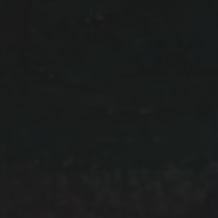
NEWSLETTER
IHR NAME:
IHRE EMAIL ADRESSE: (PFLICHTFELD)
Daten werden ausschließlich für den Versand des
Newsletters von uns genutzt und nicht an Dritte
weitergegeben. Mit Bestellung des Newsletter akzeptieren
Sie unsere
Datenschutz­erklärung.
Sie können den
Newsletter jederzeit wieder abbestellen: Eine
Widerspruchs­möglichkeit findet sich in jeder Newsletter-
Mail.
Wir verwenden MailChimp als unsere Plattform zur