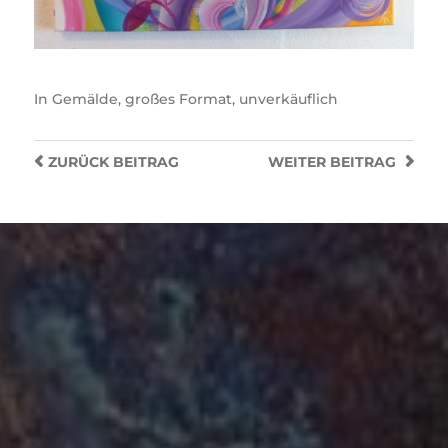
In
Gemälde
,
großes Format
,
unverkäuflich
ZURÜCK
BEITRAG
WEITER
BEITRAG