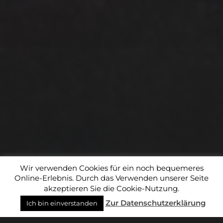
Marketing-Automatisierung. Indem Sie unten zur
Absendung dieses Formulars klicken, bestätigen Sie, dass
die von Ihnen angegebenen Informationen an MailChimp
zur Verarbeitung in Übereinstimmung mit deren
Datenschutzrichtlinien
und
Bedingungen
weitergegeben
werden.
ICH STIMME DEN OBEN STEHENDEN BEDINGUNGEN
ZU.
© 2026
THETA-ART
Wir verwenden Cookies für ein noch bequemeres
Online-Erlebnis. Durch das Verwenden unserer Seite
THEMA VON
ANDERS NORÉN
akzeptieren Sie die Cookie-Nutzung.
Zur Datenschutzerklärung
Ich bin einverstanden