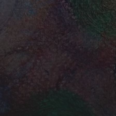
genutzt und nicht an Dritte 
Newsletter akzeptieren Sie 
den Newsletter jederzeit wie
möglichkeit findet sich in je
Wir verwenden MailChimp als
Automatisierung. Indem Sie 
klicken, bestätigen Sie, das
an MailChimp zur Verarbeit
Datenschutzrichtlinien
und
B
ICH STIMME DEN OBEN