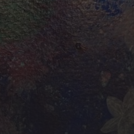
weitergegeben. Mit Bestellung des
unsere
Datenschutz­erklärung.
Sie können
der abbestellen: Eine Widerspruchs­
der Newsletter-Mail.
 unsere Plattform zur Marketing-
unten zur Absendung dieses Formulars
s die von Ihnen angegebenen Informationen
ung in Übereinstimmung mit deren
edingungen
weitergegeben werden.
 STEHENDEN BEDINGUNGEN ZU.