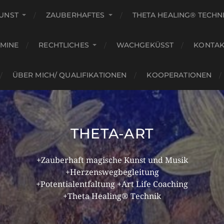
KUNST
ZAUBERHAFTES
THETA HEALING® TECHN
RMINE
RECHTLICHES
WACHGEKÜSST
KONTAK
ÜBER MICH/ QUALIFIKATIONEN
KOOPERATIONEN
THETA-ART
+Zauberhaft magische Kunst und Musik
+Herzenswegbegleitung
+Potentialentfaltung +Art Life Coaching
+Theta Healing® Technik