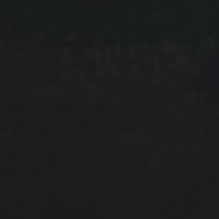
Daten werden ausschließlich für den Versand des
Newsletters von uns genutzt und nicht an Dritte
weitergegeben. Mit Bestellung des Newsletter akzeptieren
Sie unsere
Datenschutz­erklärung.
Sie können den
Newsletter jederzeit wieder abbestellen: Eine
Widerspruchs­möglichkeit findet sich in jeder Newsletter-
Mail.
Wir verwenden MailChimp als unsere Plattform zur
Marketing-Automatisierung. Indem Sie unten zur
Absendung dieses Formulars klicken, bestätigen Sie, dass
die von Ihnen angegebenen Informationen an MailChimp
zur Verarbeitung in Übereinstimmung mit deren
Datenschutzrichtlinien
und
Bedingungen
weitergegeben
werden.
ICH STIMME DEN OBEN STEHENDEN BEDINGUNGEN
ZU.