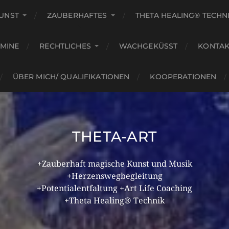
KUNST
ZAUBERHAFTES
THETA HEALING® TECHN
RMINE
RECHTLICHES
WACHGEKÜSST
KONTAK
ÜBER MICH/ QUALIFIKATIONEN
KOOPERATIONEN
THETA-ART
+Zauberhaft magische Kunst und Musik
+Herzenswegbegleitung
+Potentialentfaltung +Art Life Coaching
+Theta Healing® Technik