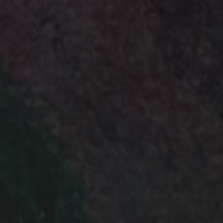
R
LICHTFELD)