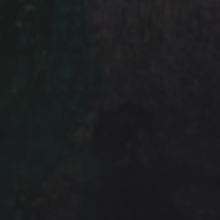
 für den Versand des Newsletters von uns
weitergegeben. Mit Bestellung des
unsere
Datenschutz­erklärung.
Sie können
der abbestellen: Eine Widerspruchs­
der Newsletter-Mail.
 unsere Plattform zur Marketing-
unten zur Absendung dieses Formulars
s die von Ihnen angegebenen Informationen
ung in Übereinstimmung mit deren
edingungen
weitergegeben werden.
 STEHENDEN BEDINGUNGEN ZU.