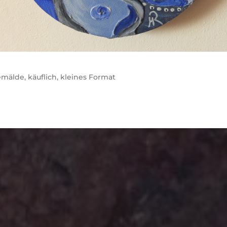
emälde
,
käuflich
,
kleines Format