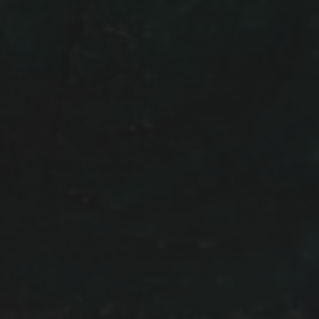
Daten werden ausschließlich
genutzt und nicht an Dritte 
Newsletter akzeptieren Sie 
den Newsletter jederzeit wie
möglichkeit findet sich in je
Wir verwenden MailChimp als
Automatisierung. Indem Sie 
klicken, bestätigen Sie, das
an MailChimp zur Verarbeit
Datenschutzrichtlinien
und
B
ICH STIMME DEN OBEN