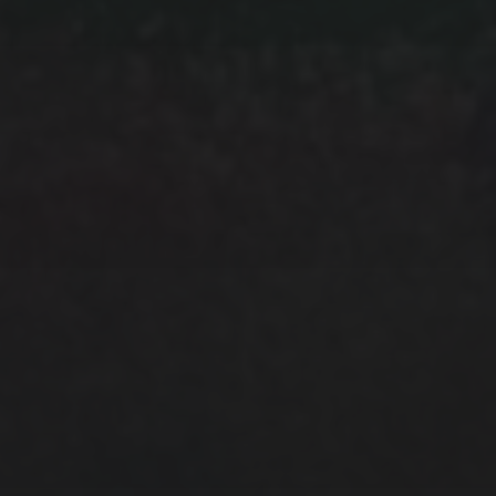
Daten werden ausschließlich für den Versand des
Newsletters von uns genutzt und nicht an Dritte
weitergegeben. Mit Bestellung des Newsletter akzeptieren
Sie unsere
Datenschutz­erklärung.
Sie können den
Newsletter jederzeit wieder abbestellen: Eine
Widerspruchs­möglichkeit findet sich in jeder Newsletter-
Mail.
Wir verwenden MailChimp als unsere Plattform zur
Marketing-Automatisierung. Indem Sie unten zur
Absendung dieses Formulars klicken, bestätigen Sie, dass
die von Ihnen angegebenen Informationen an MailChimp
zur Verarbeitung in Übereinstimmung mit deren
Datenschutzrichtlinien
und
Bedingungen
weitergegeben
werden.
ICH STIMME DEN OBEN STEHENDEN BEDINGUNGEN
ZU.