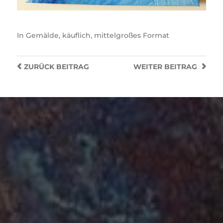
In
Gemälde
,
käuflich
,
mittelgroßes Format
ZURÜCK
BEITRAG
WEITER
BEITRAG