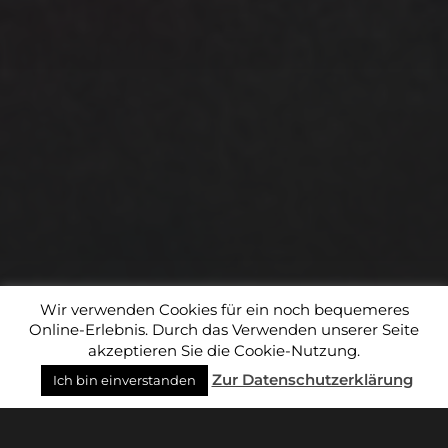
Absendung dieses Formulars klicken, bestätigen Sie, dass
die von Ihnen angegebenen Informationen an MailChimp
zur Verarbeitung in Übereinstimmung mit deren
Datenschutzrichtlinien
und
Bedingungen
weitergegeben
werden.
ICH STIMME DEN OBEN STEHENDEN BEDINGUNGEN
ZU.
© 2026
THETA-ART
Wir verwenden Cookies für ein noch bequemeres
Online-Erlebnis. Durch das Verwenden unserer Seite
THEMA VON
ANDERS NORÉN
akzeptieren Sie die Cookie-Nutzung.
Zur Datenschutzerklärung
Ich bin einverstanden