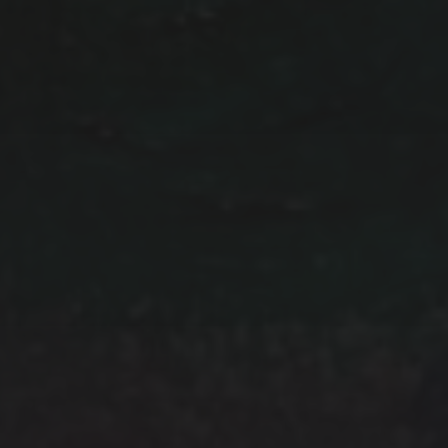
NEWSLETTER
IHR NAME:
IHRE EMAIL ADRESSE: (PFLICHTFELD)
Daten werden ausschließlich für den Versand des
Newsletters von uns genutzt und nicht an Dritte
weitergegeben. Mit Bestellung des Newsletter akzeptieren
Sie unsere
Datenschutz­erklärung.
Sie können den
Newsletter jederzeit wieder abbestellen: Eine
Widerspruchs­möglichkeit findet sich in jeder Newsletter-
Mail.
Wir verwenden MailChimp als unsere Plattform zur
Marketing-Automatisierung. Indem Sie unten zur