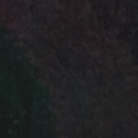
R
LICHTFELD)
 für den Versand des Newsletters von uns
weitergegeben. Mit Bestellung des
unsere
Datenschutz­erklärung.
Sie können