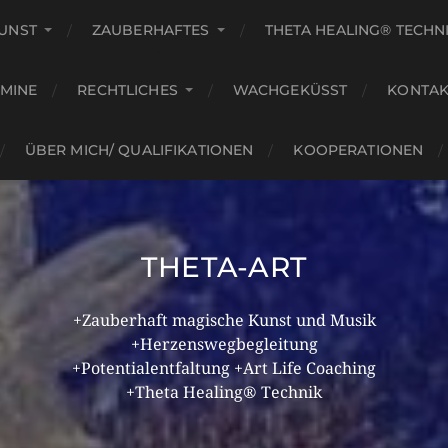
KUNST
ZAUBERHAFTES
THETA HEALING® TECHN
RMINE
RECHTLICHES
WACHGEKÜSST
KONTAK
ÜBER MICH/ QUALIFIKATIONEN
KOOPERATIONEN
THETA-ART
+Zauberhaft magische Kunst und Musik
+Herzenswegbegleitung
+Potentialentfaltung +Art Life Coaching
+Theta Healing® Technik