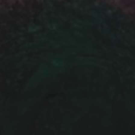
NEWSLETTE
IHR NAME:
IHRE EMAIL ADRESSE: (PF
Daten werden ausschließlich
genutzt und nicht an Dritte 
Newsletter akzeptieren Sie 