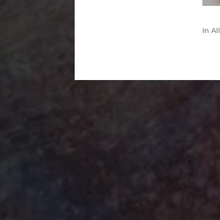
In
Al