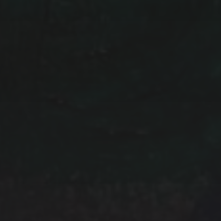
den Newsletter jederzeit wie
möglichkeit findet sich in je
Wir verwenden MailChimp als
Automatisierung. Indem Sie 
klicken, bestätigen Sie, das
an MailChimp zur Verarbeit
Datenschutzrichtlinien
und
B
ICH STIMME DEN OBEN