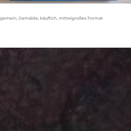
lgemein
,
Gemälde
,
käuflich
,
mittelgroßes Format