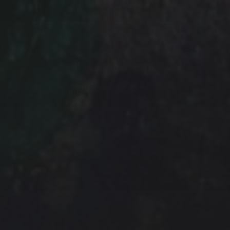
der abbestellen: Eine Widerspruchs­
der Newsletter-Mail.
 unsere Plattform zur Marketing-
unten zur Absendung dieses Formulars
s die von Ihnen angegebenen Informationen
ung in Übereinstimmung mit deren
edingungen
weitergegeben werden.
 STEHENDEN BEDINGUNGEN ZU.