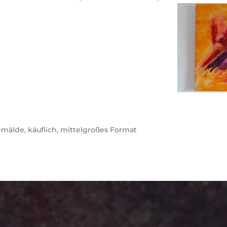
emälde
,
käuflich
,
mittelgroßes Format