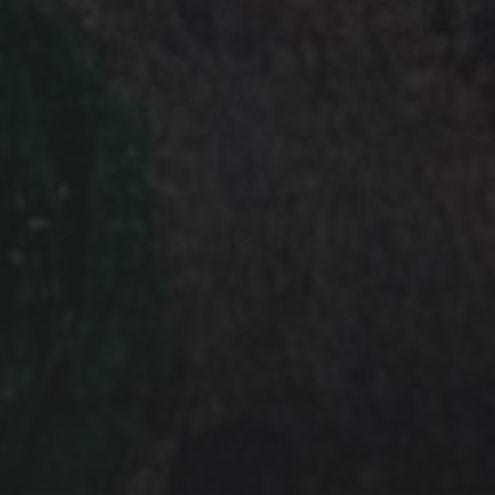
LICHTFELD)
 für den Versand des Newsletters von uns
weitergegeben. Mit Bestellung des
unsere
Datenschutz­erklärung.
Sie können
der abbestellen: Eine Widerspruchs­
der Newsletter-Mail.
 unsere Plattform zur Marketing-
unten zur Absendung dieses Formulars
s die von Ihnen angegebenen Informationen
ung in Übereinstimmung mit deren
edingungen
weitergegeben werden.
 STEHENDEN BEDINGUNGEN ZU.