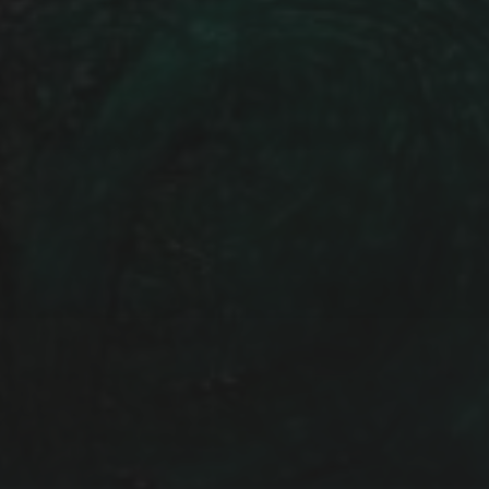
IHRE EMAIL ADRESSE: (PF
Daten werden ausschließlich
genutzt und nicht an Dritte 
Newsletter akzeptieren Sie 
den Newsletter jederzeit wie
möglichkeit findet sich in je
Wir verwenden MailChimp als
Automatisierung. Indem Sie 
klicken, bestätigen Sie, das
an MailChimp zur Verarbeit
Datenschutzrichtlinien
und
B
ICH STIMME DEN OBEN