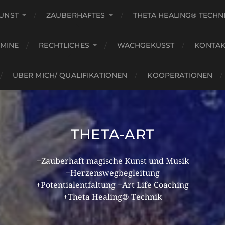
KUNST
ZAUBERHAFTES
THETA HEALING® TECHN
RMINE
RECHTLICHES
WACHGEKÜSST
KONTAK
ÜBER MICH/ QUALIFIKATIONEN
KOOPERATIONEN
THETA-ART
+Zauberhaft magische Kunst und Musik
+Herzenswegbegleitung
+Potentialentfaltung +Art Life Coaching
+Theta Healing® Technik