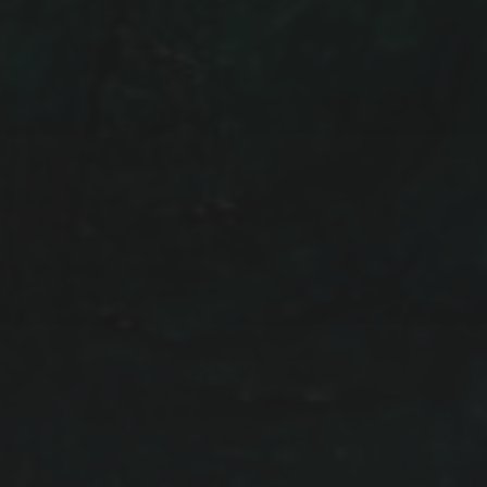
NEWSLETTER
IHR NAME:
IHRE EMAIL ADRESSE: (PFLICHTFELD)
Daten werden ausschließlich für den Versand des
Newsletters von uns genutzt und nicht an Dritte
weitergegeben. Mit Bestellung des Newsletter akzeptieren
Sie unsere
Datenschutz­erklärung.
Sie können den