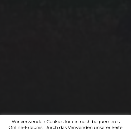
Newsletter jederzeit wieder abbestellen: Eine
Widerspruchs­möglichkeit findet sich in jeder Newsletter-
Mail.
Wir verwenden MailChimp als unsere Plattform zur
Marketing-Automatisierung. Indem Sie unten zur
Absendung dieses Formulars klicken, bestätigen Sie, dass
die von Ihnen angegebenen Informationen an MailChimp
zur Verarbeitung in Übereinstimmung mit deren
Datenschutzrichtlinien
und
Bedingungen
weitergegeben
werden.
ICH STIMME DEN OBEN STEHENDEN BEDINGUNGEN
ZU.
© 2026
THETA-ART
Wir verwenden Cookies für ein noch bequemeres
Online-Erlebnis. Durch das Verwenden unserer Seite
THEMA VON
ANDERS NORÉN