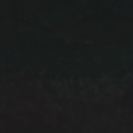
IHR NAME:
IHRE EMAIL ADRESSE: (PFLICHTFELD)
Daten werden ausschließlich für den Versand des
Newsletters von uns genutzt und nicht an Dritte
weitergegeben. Mit Bestellung des Newsletter akzeptieren
Sie unsere
Datenschutz­erklärung.
Sie können den
Newsletter jederzeit wieder abbestellen: Eine
Widerspruchs­möglichkeit findet sich in jeder Newsletter-
Mail.
Wir verwenden MailChimp als unsere Plattform zur
Marketing-Automatisierung. Indem Sie unten zur
Absendung dieses Formulars klicken, bestätigen Sie, dass
die von Ihnen angegebenen Informationen an MailChimp
zur Verarbeitung in Übereinstimmung mit deren
Datenschutzrichtlinien
und
Bedingungen
weitergegeben