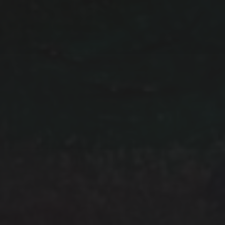
IHR NAME:
IHRE EMAIL ADRESSE: (PFLICHTFELD)
Daten werden ausschließlich für den Versand des
Newsletters von uns genutzt und nicht an Dritte
weitergegeben. Mit Bestellung des Newsletter akzeptieren
Sie unsere
Datenschutz­erklärung.
Sie können den
Newsletter jederzeit wieder abbestellen: Eine
Widerspruchs­möglichkeit findet sich in jeder Newsletter-
Mail.
Wir verwenden MailChimp als unsere Plattform zur
Marketing-Automatisierung. Indem Sie unten zur
Absendung dieses Formulars klicken, bestätigen Sie, dass
die von Ihnen angegebenen Informationen an MailChimp